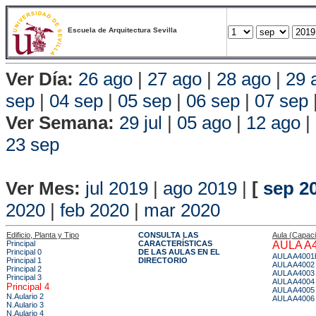
Escuela de Arquitectura Sevilla
Ver Día:
26 ago
|
27 ago
|
28 ago
|
29 
sep
|
04 sep
|
05 sep
|
06 sep
|
07 sep
Ver Semana:
29 jul
|
05 ago
|
12 ago
|
23 sep
Vista P
Ver Mes:
jul 2019
|
ago 2019
|
[
sep 2
2020
|
feb 2020
|
mar 2020
Edificio, Planta y Tipo
CONSULTA LAS
Aula (Capac
Principal
CARACTERÍSTICAS
AULA A
Principal 0
DE LAS AULAS EN EL
AULA A4001
Principal 1
DIRECTORIO
AULA A4002
Principal 2
AULA A4003
Principal 3
AULA A4004
Principal 4
AULA A4005
N.Aulario 2
AULA A4006
N.Aulario 3
N.Aulario 4