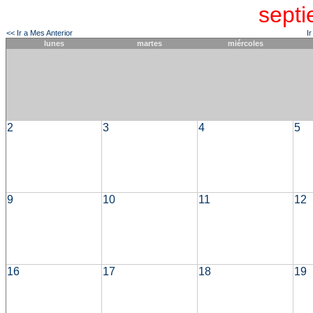
sept
<< Ir a Mes Anterior
I
lunes
martes
miércoles
2
3
4
5
9
10
11
12
16
17
18
19