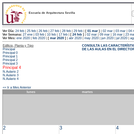
Escuela de Arquitectura Sevilla
Ver Día:
24 feb
|
25 feb
|
26 feb
|
27 feb
|
28 feb
|
29 feb
|
[
01 mar
]
|
02 mar
|
03 mar
|
04 
Ver Semana:
27 ene
|
03 feb
|
10 feb
|
17 feb
|
[
24 feb
]
|
02 mar
|
09 mar
|
16 mar
|
23 ma
Ver Mes:
ene 2020
|
feb 2020
|
[
mar 2020
]
|
abr 2020
|
may 2020
|
jun 2020
|
jul 2020
|
ag
Edificio, Planta y Tipo
CONSULTA LAS CARACTERÍSTI
Principal
DE LAS AULAS EN EL DIRECTO
Principal 0
Principal 1
Principal 2
Principal 3
Principal 4
N.Aulario 2
N.Aulario 3
N.Aulario 4
<< Ir a Mes Anterior
lunes
martes
2
3
4