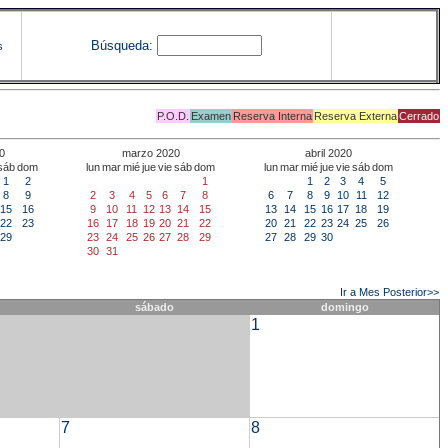
Búsqueda:
s
P.O.D.
Examen
Reserva Interna
Reserva Externa
Cerrado
0
marzo 2020
abril 2020
sáb
dom
lun
mar
mié
jue
vie
sáb
dom
lun
mar
mié
jue
vie
sáb
dom
1
2
1
1
2
3
4
5
8
9
2
3
4
5
6
7
8
6
7
8
9
10
11
12
15
16
9
10
11
12
13
14
15
13
14
15
16
17
18
19
22
23
16
17
18
19
20
21
22
20
21
22
23
24
25
26
29
23
24
25
26
27
28
29
27
28
29
30
30
31
Ir a Mes Posterior>>
sábado
domingo
1
7
8