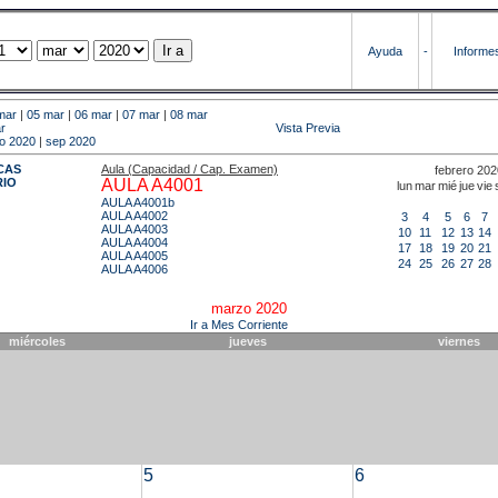
Ayuda
-
Informe
mar
|
05 mar
|
06 mar
|
07 mar
|
08 mar
r
Vista Previa
o 2020
|
sep 2020
CAS
Aula (Capacidad / Cap. Examen)
febrero 202
RIO
AULA A4001
lun
mar
mié
jue
vie
AULA A4001b
AULA A4002
3
4
5
6
7
AULA A4003
10
11
12
13
14
AULA A4004
17
18
19
20
21
AULA A4005
24
25
26
27
28
AULA A4006
marzo 2020
Ir a Mes Corriente
miércoles
jueves
viernes
5
6