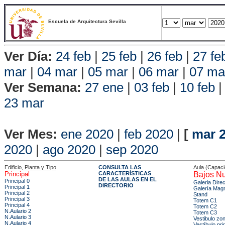
Escuela de Arquitectura Sevilla
Ver Día:
24 feb
|
25 feb
|
26 feb
|
27 fe
mar
|
04 mar
|
05 mar
|
06 mar
|
07 ma
Ver Semana:
27 ene
|
03 feb
|
10 feb
23 mar
Vista P
Ver Mes:
ene 2020
|
feb 2020
|
[
mar 
2020
|
ago 2020
|
sep 2020
Edificio, Planta y Tipo
CONSULTA LAS
Aula (Capac
Principal
CARACTERÍSTICAS
Bajos Nu
DE LAS AULAS EN EL
Principal 0
Galeria Dire
DIRECTORIO
Principal 1
Galería Mag
Principal 2
Stand
Principal 3
Totem C1
Principal 4
Totem C2
N.Aulario 2
Totem C3
N.Aulario 3
Vestibulo zo
N.Aulario 4
Vestíbulo pri