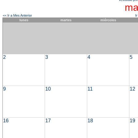
ma
<< Ir a Mes Anterior
I
lunes
martes
miércoles
2
3
4
5
9
10
11
12
16
17
18
19