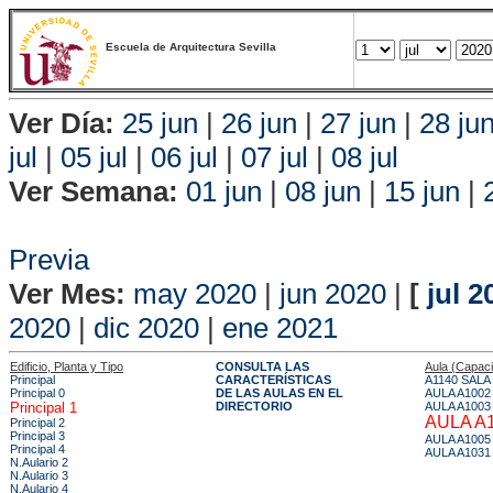
Escuela de Arquitectura Sevilla
Ver Día:
25 jun
|
26 jun
|
27 jun
|
28 ju
jul
|
05 jul
|
06 jul
|
07 jul
|
08 jul
Ver Semana:
01 jun
|
08 jun
|
15 jun
|
Vis
Previa
Ver Mes:
may 2020
|
jun 2020
|
[
jul 2
2020
|
dic 2020
|
ene 2021
Edificio, Planta y Tipo
CONSULTA LAS
Aula (Capac
Principal
CARACTERÍSTICAS
A1140 SALA
Principal 0
DE LAS AULAS EN EL
AULA A1002
Principal 1
DIRECTORIO
AULA A1003
AULA A
Principal 2
Principal 3
AULA A1005
Principal 4
AULA A1031
N.Aulario 2
N.Aulario 3
N.Aulario 4