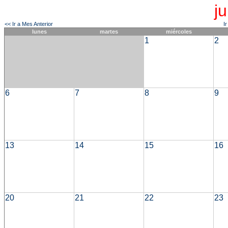
j
<< Ir a Mes Anterior
I
lunes
martes
miércoles
1
2
6
7
8
9
13
14
15
16
20
21
22
23