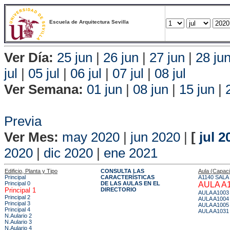
Escuela de Arquitectura Sevilla
Ver Día:
25 jun
|
26 jun
|
27 jun
|
28 ju
jul
|
05 jul
|
06 jul
|
07 jul
|
08 jul
Ver Semana:
01 jun
|
08 jun
|
15 jun
|
Vis
Previa
Ver Mes:
may 2020
|
jun 2020
|
[
jul 2
2020
|
dic 2020
|
ene 2021
Edificio, Planta y Tipo
CONSULTA LAS
Aula (Capac
Principal
CARACTERÍSTICAS
A1140 SALA
Principal 0
DE LAS AULAS EN EL
AULA A
Principal 1
DIRECTORIO
AULA A1003
Principal 2
AULA A1004
Principal 3
AULA A1005
Principal 4
AULA A1031
N.Aulario 2
N.Aulario 3
N.Aulario 4