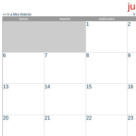
j
<< Ir a Mes Anterior
I
lunes
martes
miércoles
1
2
6
7
8
9
13
14
15
16
20
21
22
23