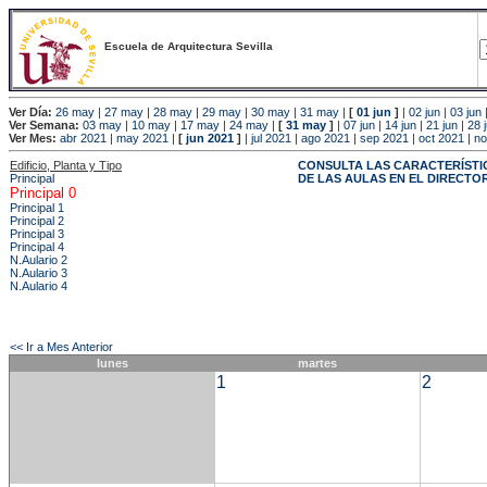
Escuela de Arquitectura Sevilla
Ver Día:
26 may
|
27 may
|
28 may
|
29 may
|
30 may
|
31 may
|
[
01 jun
]
|
02 jun
|
03 jun
Ver Semana:
03 may
|
10 may
|
17 may
|
24 may
|
[
31 may
]
|
07 jun
|
14 jun
|
21 jun
|
28 
Ver Mes:
abr 2021
|
may 2021
|
[
jun 2021
]
|
jul 2021
|
ago 2021
|
sep 2021
|
oct 2021
|
no
Edificio, Planta y Tipo
CONSULTA LAS CARACTERÍSTI
Principal
DE LAS AULAS EN EL DIRECTO
Principal 0
Principal 1
Principal 2
Principal 3
Principal 4
N.Aulario 2
N.Aulario 3
N.Aulario 4
<< Ir a Mes Anterior
lunes
martes
1
2