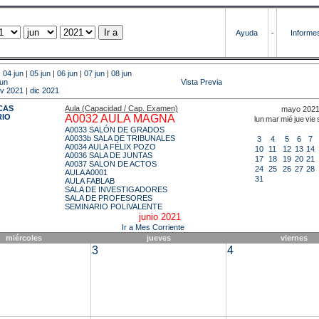
Ayuda
-
Informe
|
04 jun
|
05 jun
|
06 jun
|
07 jun
|
08 jun
jun
Vista Previa
v 2021
|
dic 2021
CAS
Aula (Capacidad / Cap. Examen)
mayo 202
RIO
A0032 AULA MAGNA
lun
mar
mié
jue
vie
A0033 SALÓN DE GRADOS
A0033b SALA DE TRIBUNALES
3
4
5
6
7
A0034 AULA FÉLIX POZO
10
11
12
13
14
A0036 SALA DE JUNTAS
17
18
19
20
21
A0037 SALON DE ACTOS
24
25
26
27
28
AULA A0001
31
AULA FABLAB
SALA DE INVESTIGADORES
SALA DE PROFESORES
SEMINARIO POLIVALENTE
junio 2021
Ir a Mes Corriente
miércoles
jueves
viernes
3
4