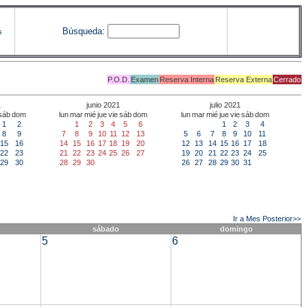
Búsqueda:
s
P.O.D.
Examen
Reserva Interna
Reserva Externa
Cerrado
1
junio 2021
julio 2021
sáb
dom
lun
mar
mié
jue
vie
sáb
dom
lun
mar
mié
jue
vie
sáb
dom
1
2
1
2
3
4
5
6
1
2
3
4
8
9
7
8
9
10
11
12
13
5
6
7
8
9
10
11
15
16
14
15
16
17
18
19
20
12
13
14
15
16
17
18
22
23
21
22
23
24
25
26
27
19
20
21
22
23
24
25
29
30
28
29
30
26
27
28
29
30
31
Ir a Mes Posterior>>
sábado
domingo
5
6