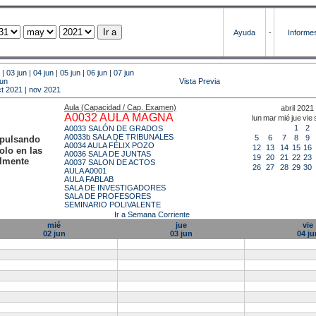
Ayuda
-
Informe
|
03 jun
|
04 jun
|
05 jun
|
06 jun
|
07 jun
jun
Vista Previa
ct 2021
|
nov 2021
Aula (Capacidad / Cap. Examen)
abril 2021
A0032 AULA MAGNA
lun
mar
mié
jue
vie
1
2
A0033 SALÓN DE GRADOS
A0033b SALA DE TRIBUNALES
5
6
7
8
9
 pulsando
A0034 AULA FÉLIX POZO
12
13
14
15
16
olo en las
A0036 SALA DE JUNTAS
19
20
21
22
23
almente
A0037 SALON DE ACTOS
26
27
28
29
30
AULA A0001
AULA FABLAB
SALA DE INVESTIGADORES
SALA DE PROFESORES
SEMINARIO POLIVALENTE
Ir a Semana Corriente
mié
jue
vie
02 jun
03 jun
04 ju