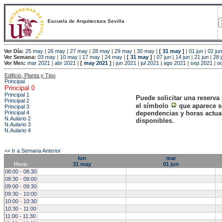
Escuela de Arquitectura Sevilla
Ver Día:
25 may
|
26 may
|
27 may
|
28 may
|
29 may
|
30 may
|
[
31 may
]
|
01 jun
|
02 jun
Ver Semana:
03 may
|
10 may
|
17 may
|
24 may
|
[
31 may
]
|
07 jun
|
14 jun
|
21 jun
|
28 
Ver Mes:
mar 2021
|
abr 2021
|
[
may 2021
]
|
jun 2021
|
jul 2021
|
ago 2021
|
sep 2021
|
o
Edificio, Planta y Tipo
Principal
Principal 0
Principal 1
Puede solicitar una reserva
Principal 2
el símbolo
que aparece s
Principal 3
Principal 4
dependencias y horas actu
N.Aulario 2
disponibles.
N.Aulario 3
N.Aulario 4
<< Ir a Semana Anterior
lun
mar
Hora:
31 may
01 jun
08:00 - 08:30
08:30 - 09:00
09:00 - 09:30
09:30 - 10:00
10:00 - 10:30
10:30 - 11:00
11:00 - 11:30