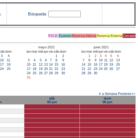
Búsqueda:
s
P.O.D.
Examen
Reserva Interna
Reserva Externa
Cerrado
mayo 2021
junio 2021
sáb
dom
lun
mar
mié
jue
vie
sáb
dom
lun
mar
mié
jue
vie
sáb
dom
3
4
1
2
1
2
3
4
5
6
10
11
3
4
5
6
7
8
9
7
8
9
10
11
12
13
17
18
10
11
12
13
14
15
16
14
15
16
17
18
19
20
24
25
17
18
19
20
21
22
23
21
22
23
24
25
26
27
24
25
26
27
28
29
30
28
29
30
31
Ir a Semana Posterior>>
sáb
dom
n
05 jun
06 jun