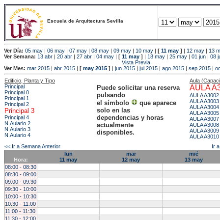
Escuela de Arquitectura Sevilla
Ver Día:
05 may
|
06 may
|
07 may
|
08 may
|
09 may
|
10 may
|
[
11 may
]
|
12 may
|
13 
Ver Semana:
13 abr
|
20 abr
|
27 abr
|
04 may
|
[
11 may
]
|
18 may
|
25 may
|
01 jun
|
08 j
Vista Previa
Ver Mes:
mar 2015
|
abr 2015
|
[
may 2015
]
|
jun 2015
|
jul 2015
|
ago 2015
|
sep 2015
|
o
Edificio, Planta y Tipo
Aula (Capac
Principal
AULA A
Puede solicitar una reserva
Principal 0
pulsando
AULA A3002
Principal 1
AULA A3003
el símbolo
que aparece
Principal 2
AULA A3004
solo en las
Principal 3
AULA A3005
dependencias y horas
Principal 4
AULA A3007
N.Aulario 2
actualmente
AULA A3008
N.Aulario 3
AULA A3009
disponibles.
N.Aulario 4
AULA A3010
<< Ir a Semana Anterior
Ir 
lun
mar
mié
Hora:
11 may
12 may
13 may
08:00 - 08:30
08:30 - 09:00
09:00 - 09:30
09:30 - 10:00
10:00 - 10:30
10:30 - 11:00
11:00 - 11:30
11:30 - 12:00