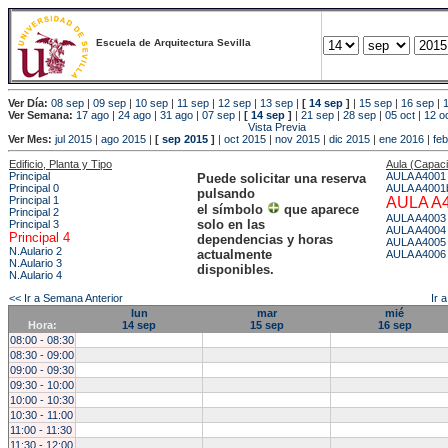
Escuela de Arquitectura Sevilla
Ver Día:
08 sep
|
09 sep
|
10 sep
|
11 sep
|
12 sep
|
13 sep
|
[
14 sep
]
|
15 sep
|
16 sep
|
Ver Semana:
17 ago
|
24 ago
|
31 ago
|
07 sep
|
[
14 sep
]
|
21 sep
|
28 sep
|
05 oct
|
12 o
Vista Previa
Ver Mes:
jul 2015
|
ago 2015
|
[
sep 2015
]
|
oct 2015
|
nov 2015
|
dic 2015
|
ene 2016
|
fe
Edificio, Planta y Tipo
Aula (Capac
Principal
AULA A4001
Puede solicitar una reserva
Principal 0
AULA A4001
pulsando
Principal 1
AULA A
el símbolo
que aparece
Principal 2
AULA A4003
solo en las
Principal 3
AULA A4004
Principal 4
dependencias y horas
AULA A4005
N.Aulario 2
actualmente
AULA A4006
N.Aulario 3
disponibles.
N.Aulario 4
<< Ir a Semana Anterior
Ir 
lun
mar
mié
Hora:
14 sep
15 sep
16 sep
08:00 - 08:30
08:30 - 09:00
09:00 - 09:30
09:30 - 10:00
10:00 - 10:30
10:30 - 11:00
11:00 - 11:30
11:30 - 12:00