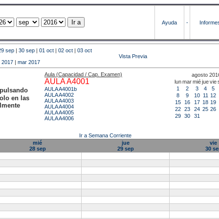
Ayuda
-
Informe
29 sep
|
30 sep
|
01 oct
|
02 oct
|
03 oct
Vista Previa
b 2017
|
mar 2017
Aula (Capacidad / Cap. Examen)
agosto 201
AULA A4001
lun
mar
mié
jue
vie
1
2
3
4
5
AULA A4001b
 pulsando
AULA A4002
8
9
10
11
12
olo en las
AULA A4003
15
16
17
18
19
almente
AULA A4004
22
23
24
25
26
AULA A4005
29
30
31
AULA A4006
Ir a Semana Corriente
mié
jue
vie
28 sep
29 sep
30 se