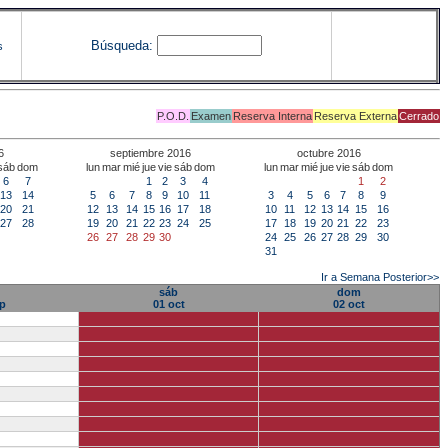
Búsqueda:
s
P.O.D.
Examen
Reserva Interna
Reserva Externa
Cerrado
6
septiembre 2016
octubre 2016
sáb
dom
lun
mar
mié
jue
vie
sáb
dom
lun
mar
mié
jue
vie
sáb
dom
6
7
1
2
3
4
1
2
13
14
5
6
7
8
9
10
11
3
4
5
6
7
8
9
20
21
12
13
14
15
16
17
18
10
11
12
13
14
15
16
27
28
19
20
21
22
23
24
25
17
18
19
20
21
22
23
26
27
28
29
30
24
25
26
27
28
29
30
31
Ir a Semana Posterior>>
sáb
dom
p
01 oct
02 oct