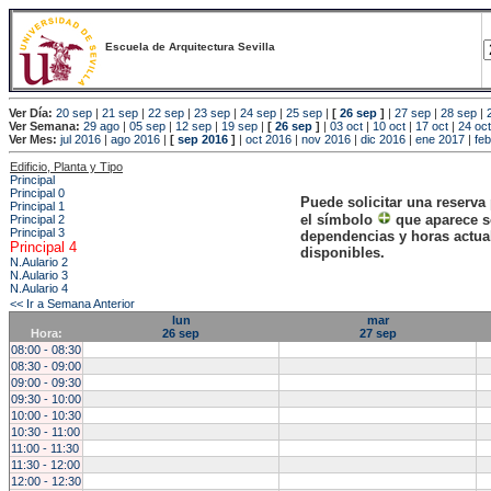
Escuela de Arquitectura Sevilla
Ver Día:
20 sep
|
21 sep
|
22 sep
|
23 sep
|
24 sep
|
25 sep
|
[
26 sep
]
|
27 sep
|
28 sep
|
Ver Semana:
29 ago
|
05 sep
|
12 sep
|
19 sep
|
[
26 sep
]
|
03 oct
|
10 oct
|
17 oct
|
24 oct
Ver Mes:
jul 2016
|
ago 2016
|
[
sep 2016
]
|
oct 2016
|
nov 2016
|
dic 2016
|
ene 2017
|
fe
Edificio, Planta y Tipo
Principal
Principal 0
Puede solicitar una reserva
Principal 1
el símbolo
que aparece s
Principal 2
Principal 3
dependencias y horas actu
Principal 4
disponibles.
N.Aulario 2
N.Aulario 3
N.Aulario 4
<< Ir a Semana Anterior
lun
mar
Hora:
26 sep
27 sep
08:00 - 08:30
08:30 - 09:00
09:00 - 09:30
09:30 - 10:00
10:00 - 10:30
10:30 - 11:00
11:00 - 11:30
11:30 - 12:00
12:00 - 12:30