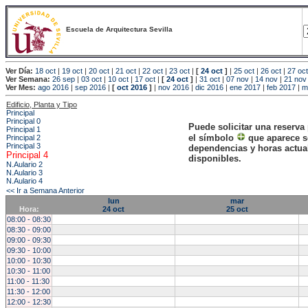
Escuela de Arquitectura Sevilla
Ver Día:
18 oct
|
19 oct
|
20 oct
|
21 oct
|
22 oct
|
23 oct
|
[
24 oct
]
|
25 oct
|
26 oct
|
27 oct
Ver Semana:
26 sep
|
03 oct
|
10 oct
|
17 oct
|
[
24 oct
]
|
31 oct
|
07 nov
|
14 nov
|
21 nov
Ver Mes:
ago 2016
|
sep 2016
|
[
oct 2016
]
|
nov 2016
|
dic 2016
|
ene 2017
|
feb 2017
|
m
Edificio, Planta y Tipo
Principal
Principal 0
Puede solicitar una reserva
Principal 1
el símbolo
que aparece s
Principal 2
Principal 3
dependencias y horas actu
Principal 4
disponibles.
N.Aulario 2
N.Aulario 3
N.Aulario 4
<< Ir a Semana Anterior
lun
mar
Hora:
24 oct
25 oct
08:00 - 08:30
08:30 - 09:00
09:00 - 09:30
09:30 - 10:00
10:00 - 10:30
10:30 - 11:00
11:00 - 11:30
11:30 - 12:00
12:00 - 12:30