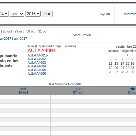
Ayuda
-
Informe
|
28 oct
|
29 oct
|
30 oct
|
31 oct
Vista Previa
ar 2017
|
abr 2017
Aula (Capacidad / Cap. Examen)
septiembre 2
AULA A4001
lun
mar
mié
jue
vie
1
2
AULA A4001b
 pulsando
AULA A4002
5
6
7
8
9
olo en las
AULA A4003
12
13
14
15
16
almente
AULA A4004
19
20
21
22
23
AULA A4005
26
27
28
29
30
AULA A4006
Ir a Semana Corriente
mié
jue
vie
26 oct
27 oct
28 oc