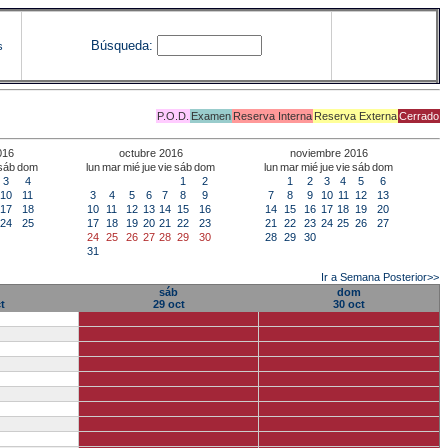
Búsqueda:
s
P.O.D.
Examen
Reserva Interna
Reserva Externa
Cerrado
016
octubre 2016
noviembre 2016
sáb
dom
lun
mar
mié
jue
vie
sáb
dom
lun
mar
mié
jue
vie
sáb
dom
3
4
1
2
1
2
3
4
5
6
10
11
3
4
5
6
7
8
9
7
8
9
10
11
12
13
17
18
10
11
12
13
14
15
16
14
15
16
17
18
19
20
24
25
17
18
19
20
21
22
23
21
22
23
24
25
26
27
24
25
26
27
28
29
30
28
29
30
31
Ir a Semana Posterior>>
sáb
dom
t
29 oct
30 oct