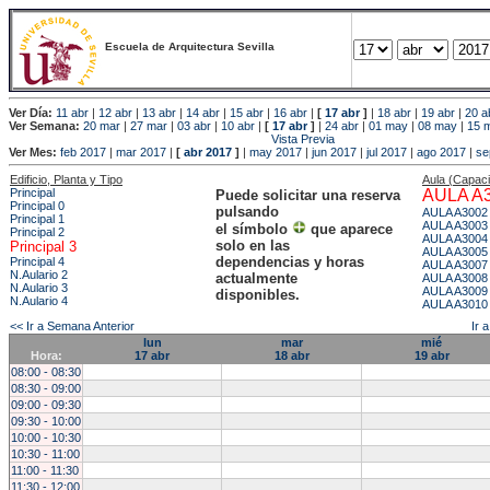
Escuela de Arquitectura Sevilla
Ver Día:
11 abr
|
12 abr
|
13 abr
|
14 abr
|
15 abr
|
16 abr
|
[
17 abr
]
|
18 abr
|
19 abr
|
20 a
Ver Semana:
20 mar
|
27 mar
|
03 abr
|
10 abr
|
[
17 abr
]
|
24 abr
|
01 may
|
08 may
|
15 
Vista Previa
Ver Mes:
feb 2017
|
mar 2017
|
[
abr 2017
]
|
may 2017
|
jun 2017
|
jul 2017
|
ago 2017
|
se
Edificio, Planta y Tipo
Aula (Capac
Principal
AULA A
Puede solicitar una reserva
Principal 0
pulsando
AULA A3002
Principal 1
AULA A3003
el símbolo
que aparece
Principal 2
AULA A3004
solo en las
Principal 3
AULA A3005
dependencias y horas
Principal 4
AULA A3007
N.Aulario 2
actualmente
AULA A3008
N.Aulario 3
AULA A3009
disponibles.
N.Aulario 4
AULA A3010
<< Ir a Semana Anterior
Ir 
lun
mar
mié
Hora:
17 abr
18 abr
19 abr
08:00 - 08:30
08:30 - 09:00
09:00 - 09:30
09:30 - 10:00
10:00 - 10:30
10:30 - 11:00
11:00 - 11:30
11:30 - 12:00