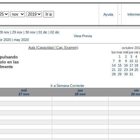
Ayuda
-
Informe
28 nov
|
29 nov
|
30 nov
|
01 dic
|
02 dic
Vista Previa
br 2020
|
may 2020
Aula (Capacidad / Cap. Examen)
octubre 20
lun
mar
mié
jue
vie
 pulsando
1
2
3
4
7
8
9
10
11
olo en las
14
15
16
17
18
almente
21
22
23
24
25
28
29
30
31
Ir a Semana Corriente
mié
jue
vie
27 nov
28 nov
29 n