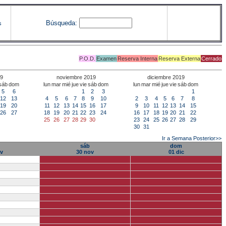
Búsqueda:
s
P.O.D.
Examen
Reserva Interna
Reserva Externa
Cerrado
19
noviembre 2019
diciembre 2019
sáb
dom
lun
mar
mié
jue
vie
sáb
dom
lun
mar
mié
jue
vie
sáb
dom
5
6
1
2
3
1
12
13
4
5
6
7
8
9
10
2
3
4
5
6
7
8
19
20
11
12
13
14
15
16
17
9
10
11
12
13
14
15
26
27
18
19
20
21
22
23
24
16
17
18
19
20
21
22
25
26
27
28
29
30
23
24
25
26
27
28
29
30
31
Ir a Semana Posterior>>
sáb
dom
ov
30 nov
01 dic