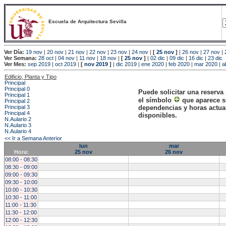
Escuela de Arquitectura Sevilla
Ver Día:
19 nov
|
20 nov
|
21 nov
|
22 nov
|
23 nov
|
24 nov
|
[
25 nov
]
|
26 nov
|
27 nov
|
Ver Semana:
28 oct
|
04 nov
|
11 nov
|
18 nov
|
[
25 nov
]
|
02 dic
|
09 dic
|
16 dic
|
23 dic
Ver Mes:
sep 2019
|
oct 2019
|
[
nov 2019
]
|
dic 2019
|
ene 2020
|
feb 2020
|
mar 2020
|
a
Edificio, Planta y Tipo
Principal
Principal 0
Puede solicitar una reserva
Principal 1
el símbolo
que aparece s
Principal 2
Principal 3
dependencias y horas actu
Principal 4
disponibles.
N.Aulario 2
N.Aulario 3
N.Aulario 4
<< Ir a Semana Anterior
lun
mar
Hora:
25 nov
26 nov
08:00 - 08:30
08:30 - 09:00
09:00 - 09:30
09:30 - 10:00
10:00 - 10:30
10:30 - 11:00
11:00 - 11:30
11:30 - 12:00
12:00 - 12:30