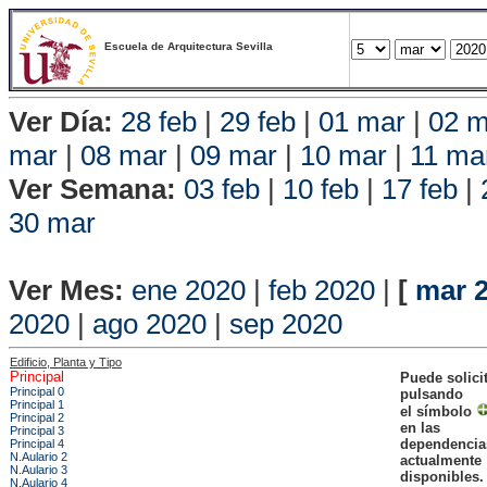
Escuela de Arquitectura Sevilla
Ver Día:
28 feb
|
29 feb
|
01 mar
|
02 m
mar
|
08 mar
|
09 mar
|
10 mar
|
11 ma
Ver Semana:
03 feb
|
10 feb
|
17 feb
|
30 mar
Vista P
Ver Mes:
ene 2020
|
feb 2020
|
[
mar 
2020
|
ago 2020
|
sep 2020
Edificio, Planta y Tipo
Principal
Puede solici
Principal 0
pulsando
Principal 1
el símbolo
Principal 2
en las
Principal 3
dependencia
Principal 4
N.Aulario 2
actualmente
N.Aulario 3
disponibles.
N.Aulario 4