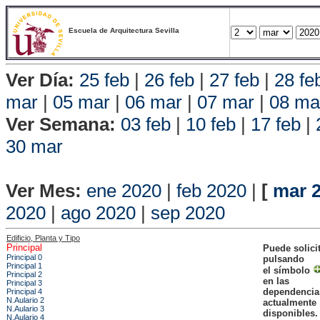
Escuela de Arquitectura Sevilla
Ver Día:
25 feb
|
26 feb
|
27 feb
|
28 fe
mar
|
05 mar
|
06 mar
|
07 mar
|
08 ma
Ver Semana:
03 feb
|
10 feb
|
17 feb
|
30 mar
Vista P
Ver Mes:
ene 2020
|
feb 2020
|
[
mar 
2020
|
ago 2020
|
sep 2020
Edificio, Planta y Tipo
Principal
Puede solici
Principal 0
pulsando
Principal 1
el símbolo
Principal 2
en las
Principal 3
dependencia
Principal 4
N.Aulario 2
actualmente
N.Aulario 3
disponibles.
N.Aulario 4