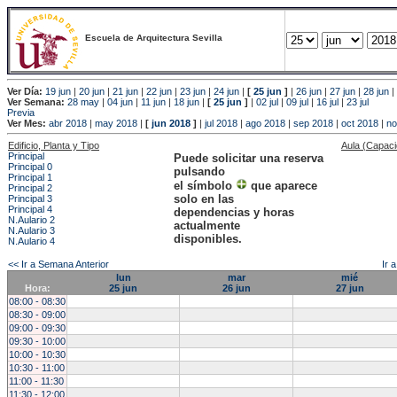
Escuela de Arquitectura Sevilla
Ver Día:
19 jun
|
20 jun
|
21 jun
|
22 jun
|
23 jun
|
24 jun
|
[
25 jun
]
|
26 jun
|
27 jun
|
28 jun
|
Ver Semana:
28 may
|
04 jun
|
11 jun
|
18 jun
|
[
25 jun
]
|
02 jul
|
09 jul
|
16 jul
|
23 jul
Previa
Ver Mes:
abr 2018
|
may 2018
|
[
jun 2018
]
|
jul 2018
|
ago 2018
|
sep 2018
|
oct 2018
|
no
Edificio, Planta y Tipo
Aula (Capac
Principal
Puede solicitar una reserva
Principal 0
pulsando
Principal 1
el símbolo
que aparece
Principal 2
solo en las
Principal 3
Principal 4
dependencias y horas
N.Aulario 2
actualmente
N.Aulario 3
disponibles.
N.Aulario 4
<< Ir a Semana Anterior
Ir 
lun
mar
mié
Hora:
25 jun
26 jun
27 jun
08:00 - 08:30
08:30 - 09:00
09:00 - 09:30
09:30 - 10:00
10:00 - 10:30
10:30 - 11:00
11:00 - 11:30
11:30 - 12:00