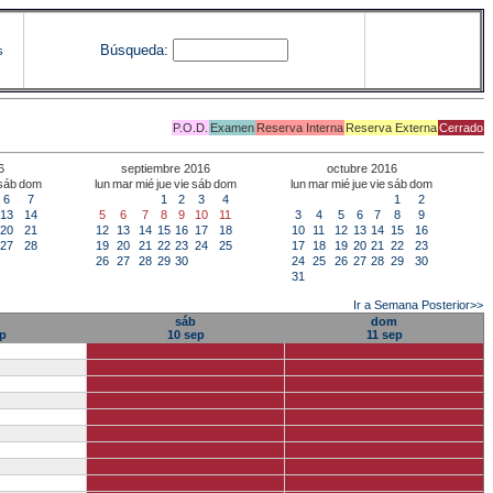
Búsqueda:
s
P.O.D.
Examen
Reserva Interna
Reserva Externa
Cerrado
6
septiembre 2016
octubre 2016
sáb
dom
lun
mar
mié
jue
vie
sáb
dom
lun
mar
mié
jue
vie
sáb
dom
6
7
1
2
3
4
1
2
13
14
5
6
7
8
9
10
11
3
4
5
6
7
8
9
20
21
12
13
14
15
16
17
18
10
11
12
13
14
15
16
27
28
19
20
21
22
23
24
25
17
18
19
20
21
22
23
26
27
28
29
30
24
25
26
27
28
29
30
31
Ir a Semana Posterior>>
sáb
dom
p
10 sep
11 sep