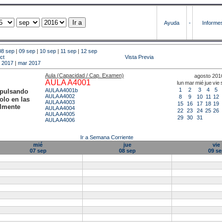
Ayuda
-
Informe
08 sep
|
09 sep
|
10 sep
|
11 sep
|
12 sep
ct
Vista Previa
b 2017
|
mar 2017
Aula (Capacidad / Cap. Examen)
agosto 201
AULA A4001
lun
mar
mié
jue
vie
1
2
3
4
5
AULA A4001b
 pulsando
AULA A4002
8
9
10
11
12
olo en las
AULA A4003
15
16
17
18
19
almente
AULA A4004
22
23
24
25
26
AULA A4005
29
30
31
AULA A4006
Ir a Semana Corriente
mié
jue
vie
07 sep
08 sep
09 se