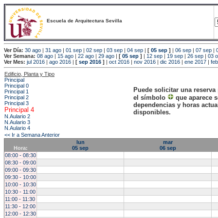
Escuela de Arquitectura Sevilla
Ver Día:
30 ago
|
31 ago
|
01 sep
|
02 sep
|
03 sep
|
04 sep
|
[
05 sep
]
|
06 sep
|
07 sep
|
Ver Semana:
08 ago
|
15 ago
|
22 ago
|
29 ago
|
[
05 sep
]
|
12 sep
|
19 sep
|
26 sep
|
03 o
Ver Mes:
jul 2016
|
ago 2016
|
[
sep 2016
]
|
oct 2016
|
nov 2016
|
dic 2016
|
ene 2017
|
fe
Edificio, Planta y Tipo
Principal
Principal 0
Puede solicitar una reserva
Principal 1
el símbolo
que aparece s
Principal 2
Principal 3
dependencias y horas actu
Principal 4
disponibles.
N.Aulario 2
N.Aulario 3
N.Aulario 4
<< Ir a Semana Anterior
lun
mar
Hora:
05 sep
06 sep
08:00 - 08:30
08:30 - 09:00
09:00 - 09:30
09:30 - 10:00
10:00 - 10:30
10:30 - 11:00
11:00 - 11:30
11:30 - 12:00
12:00 - 12:30