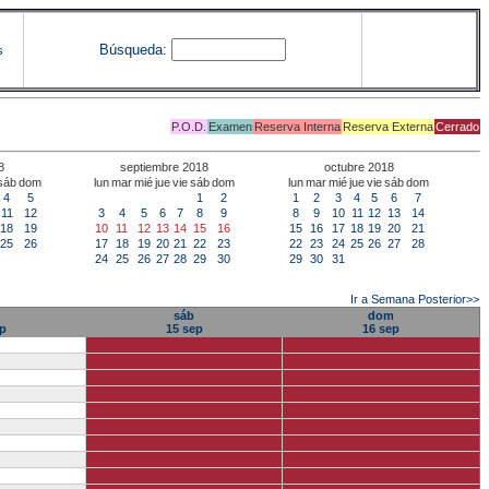
Búsqueda:
s
P.O.D.
Examen
Reserva Interna
Reserva Externa
Cerrado
8
septiembre 2018
octubre 2018
sáb
dom
lun
mar
mié
jue
vie
sáb
dom
lun
mar
mié
jue
vie
sáb
dom
4
5
1
2
1
2
3
4
5
6
7
11
12
3
4
5
6
7
8
9
8
9
10
11
12
13
14
18
19
10
11
12
13
14
15
16
15
16
17
18
19
20
21
25
26
17
18
19
20
21
22
23
22
23
24
25
26
27
28
24
25
26
27
28
29
30
29
30
31
Ir a Semana Posterior>>
sáb
dom
p
15 sep
16 sep