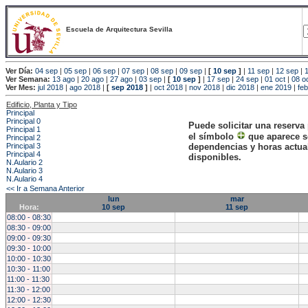
Escuela de Arquitectura Sevilla
Ver Día:
04 sep
|
05 sep
|
06 sep
|
07 sep
|
08 sep
|
09 sep
|
[
10 sep
]
|
11 sep
|
12 sep
|
Ver Semana:
13 ago
|
20 ago
|
27 ago
|
03 sep
|
[
10 sep
]
|
17 sep
|
24 sep
|
01 oct
|
08 o
Ver Mes:
jul 2018
|
ago 2018
|
[
sep 2018
]
|
oct 2018
|
nov 2018
|
dic 2018
|
ene 2019
|
fe
Edificio, Planta y Tipo
Principal
Principal 0
Puede solicitar una reserva
Principal 1
el símbolo
que aparece s
Principal 2
Principal 3
dependencias y horas actu
Principal 4
disponibles.
N.Aulario 2
N.Aulario 3
N.Aulario 4
<< Ir a Semana Anterior
lun
mar
Hora:
10 sep
11 sep
08:00 - 08:30
08:30 - 09:00
09:00 - 09:30
09:30 - 10:00
10:00 - 10:30
10:30 - 11:00
11:00 - 11:30
11:30 - 12:00
12:00 - 12:30