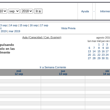
Ayuda
-
Informe
13 sep
|
14 sep
|
15 sep
|
16 sep
|
17 sep
ct
Vista Previa
b 2019
|
mar 2019
Aula (Capacidad / Cap. Examen)
agosto 201
lun
mar
mié
jue
vie
 pulsando
1
2
3
6
7
8
9
10
olo en las
13
14
15
16
17
almente
20
21
22
23
24
27
28
29
30
31
Ir a Semana Corriente
mié
jue
vie
12 sep
13 sep
14 se