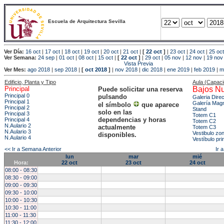
Escuela de Arquitectura Sevilla
Ver Día:
16 oct
|
17 oct
|
18 oct
|
19 oct
|
20 oct
|
21 oct
|
[
22 oct
]
|
23 oct
|
24 oct
|
25 oct
Ver Semana:
24 sep
|
01 oct
|
08 oct
|
15 oct
|
[
22 oct
]
|
29 oct
|
05 nov
|
12 nov
|
19 nov
Vista Previa
Ver Mes:
ago 2018
|
sep 2018
|
[
oct 2018
]
|
nov 2018
|
dic 2018
|
ene 2019
|
feb 2019
|
m
Edificio, Planta y Tipo
Aula (Capac
Principal
Bajos Nu
Puede solicitar una reserva
Principal 0
pulsando
Galeria Dire
Principal 1
Galería Mag
el símbolo
que aparece
Principal 2
Stand
solo en las
Principal 3
Totem C1
dependencias y horas
Principal 4
Totem C2
N.Aulario 2
actualmente
Totem C3
N.Aulario 3
Vestibulo zo
disponibles.
N.Aulario 4
Vestíbulo pri
<< Ir a Semana Anterior
Ir 
lun
mar
mié
Hora:
22 oct
23 oct
24 oct
08:00 - 08:30
08:30 - 09:00
09:00 - 09:30
09:30 - 10:00
10:00 - 10:30
10:30 - 11:00
11:00 - 11:30
11:30 - 12:00