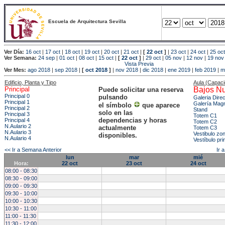
Escuela de Arquitectura Sevilla
Ver Día:
16 oct
|
17 oct
|
18 oct
|
19 oct
|
20 oct
|
21 oct
|
[
22 oct
]
|
23 oct
|
24 oct
|
25 oct
Ver Semana:
24 sep
|
01 oct
|
08 oct
|
15 oct
|
[
22 oct
]
|
29 oct
|
05 nov
|
12 nov
|
19 nov
Vista Previa
Ver Mes:
ago 2018
|
sep 2018
|
[
oct 2018
]
|
nov 2018
|
dic 2018
|
ene 2019
|
feb 2019
|
m
Edificio, Planta y Tipo
Aula (Capac
Principal
Bajos Nu
Puede solicitar una reserva
Principal 0
pulsando
Galeria Dire
Principal 1
Galería Mag
el símbolo
que aparece
Principal 2
Stand
solo en las
Principal 3
Totem C1
dependencias y horas
Principal 4
Totem C2
N.Aulario 2
actualmente
Totem C3
N.Aulario 3
Vestibulo zo
disponibles.
N.Aulario 4
Vestíbulo pri
<< Ir a Semana Anterior
Ir 
lun
mar
mié
Hora:
22 oct
23 oct
24 oct
08:00 - 08:30
08:30 - 09:00
09:00 - 09:30
09:30 - 10:00
10:00 - 10:30
10:30 - 11:00
11:00 - 11:30
11:30 - 12:00