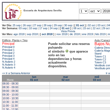
Escuela de Arquitectura Sevilla
Ver Día:
25 sep
|
26 sep
|
27 sep
|
28 sep
|
29 sep
|
30 sep
|
[
01 oct
]
|
02 oct
|
03 oct
|
04
Ver Semana:
03 sep
|
10 sep
|
17 sep
|
24 sep
|
[
01 oct
]
|
08 oct
|
15 oct
|
22 oct
|
29 oct
Vista Previa
Ver Mes:
ago 2018
|
sep 2018
|
[
oct 2018
]
|
nov 2018
|
dic 2018
|
ene 2019
|
feb 2019
|
m
Edificio, Planta y Tipo
Aula (Capac
Principal
Bajos Nu
Puede solicitar una reserva
Principal 0
pulsando
Galeria Dire
Principal 1
Galería Mag
el símbolo
que aparece
Principal 2
Stand
solo en las
Principal 3
Totem C1
dependencias y horas
Principal 4
Totem C2
N.Aulario 2
actualmente
Totem C3
N.Aulario 3
Vestibulo zo
disponibles.
N.Aulario 4
Vestíbulo pri
<< Ir a Semana Anterior
Ir 
lun
mar
mié
Hora:
01 oct
02 oct
03 oct
08:00 - 08:30
08:30 - 09:00
09:00 - 09:30
09:30 - 10:00
10:00 - 10:30
10:30 - 11:00
11:00 - 11:30
11:30 - 12:00