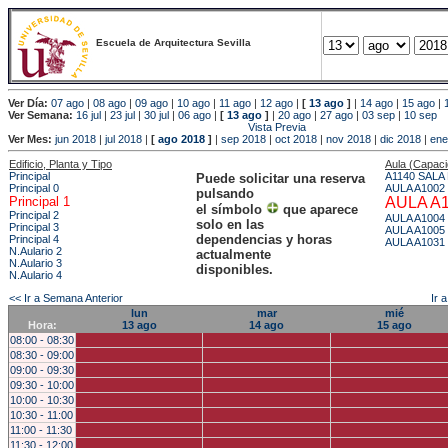
Escuela de Arquitectura Sevilla
Ver Día:
07 ago
|
08 ago
|
09 ago
|
10 ago
|
11 ago
|
12 ago
|
[
13 ago
]
|
14 ago
|
15 ago
|
Ver Semana:
16 jul
|
23 jul
|
30 jul
|
06 ago
|
[
13 ago
]
|
20 ago
|
27 ago
|
03 sep
|
10 sep
Vista Previa
Ver Mes:
jun 2018
|
jul 2018
|
[
ago 2018
]
|
sep 2018
|
oct 2018
|
nov 2018
|
dic 2018
|
ene
Edificio, Planta y Tipo
Aula (Capac
Principal
A1140 SALA
Puede solicitar una reserva
Principal 0
AULA A1002
pulsando
Principal 1
AULA A
el símbolo
que aparece
Principal 2
AULA A1004
solo en las
Principal 3
AULA A1005
dependencias y horas
Principal 4
AULA A1031
N.Aulario 2
actualmente
N.Aulario 3
disponibles.
N.Aulario 4
<< Ir a Semana Anterior
Ir 
lun
mar
mié
Hora:
13 ago
14 ago
15 ago
08:00 - 08:30
08:30 - 09:00
09:00 - 09:30
09:30 - 10:00
10:00 - 10:30
10:30 - 11:00
11:00 - 11:30
11:30 - 12:00