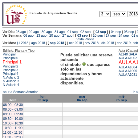
Escuela de Arquitectura Sevilla
Ver Día:
28 ago
|
29 ago
|
30 ago
|
31 ago
|
01 sep
|
02 sep
|
[
03 sep
]
|
04 sep
|
05 sep
|
Ver Semana:
06 ago
|
13 ago
|
20 ago
|
27 ago
|
[
03 sep
]
|
10 sep
|
17 sep
|
24 sep
|
01 o
Vista Previa
Ver Mes:
jul 2018
|
ago 2018
|
[
sep 2018
]
|
oct 2018
|
nov 2018
|
dic 2018
|
ene 2019
|
fe
Edificio, Planta y Tipo
Aula (Capac
Principal
A1140 SALA
Puede solicitar una reserva
Principal 0
AULA A1002
pulsando
Principal 1
AULA A
el símbolo
que aparece
Principal 2
AULA A1004
solo en las
Principal 3
AULA A1005
dependencias y horas
Principal 4
AULA A1031
N.Aulario 2
actualmente
N.Aulario 3
disponibles.
N.Aulario 4
<< Ir a Semana Anterior
Ir 
lun
mar
mié
Hora:
03 sep
04 sep
05 sep
08:00 - 08:30
08:30 - 09:00
09:00 - 09:30
09:30 - 10:00
10:00 - 10:30
10:30 - 11:00
11:00 - 11:30
11:30 - 12:00