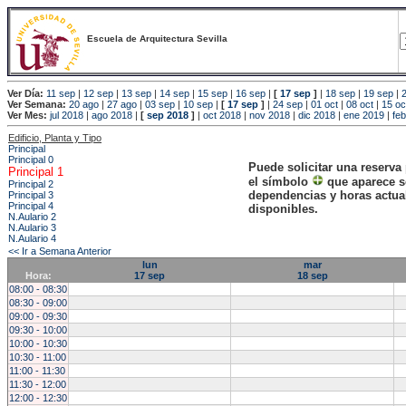
Escuela de Arquitectura Sevilla
Ver Día:
11 sep
|
12 sep
|
13 sep
|
14 sep
|
15 sep
|
16 sep
|
[
17 sep
]
|
18 sep
|
19 sep
|
Ver Semana:
20 ago
|
27 ago
|
03 sep
|
10 sep
|
[
17 sep
]
|
24 sep
|
01 oct
|
08 oct
|
15 oc
Ver Mes:
jul 2018
|
ago 2018
|
[
sep 2018
]
|
oct 2018
|
nov 2018
|
dic 2018
|
ene 2019
|
fe
Edificio, Planta y Tipo
Principal
Principal 0
Puede solicitar una reserva
Principal 1
el símbolo
que aparece s
Principal 2
dependencias y horas actu
Principal 3
Principal 4
disponibles.
N.Aulario 2
N.Aulario 3
N.Aulario 4
<< Ir a Semana Anterior
lun
mar
Hora:
17 sep
18 sep
08:00 - 08:30
08:30 - 09:00
09:00 - 09:30
09:30 - 10:00
10:00 - 10:30
10:30 - 11:00
11:00 - 11:30
11:30 - 12:00
12:00 - 12:30