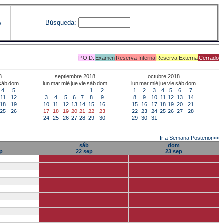
Búsqueda:
s
P.O.D.
Examen
Reserva Interna
Reserva Externa
Cerrado
8
septiembre 2018
octubre 2018
sáb
dom
lun
mar
mié
jue
vie
sáb
dom
lun
mar
mié
jue
vie
sáb
dom
4
5
1
2
1
2
3
4
5
6
7
11
12
3
4
5
6
7
8
9
8
9
10
11
12
13
14
18
19
10
11
12
13
14
15
16
15
16
17
18
19
20
21
25
26
17
18
19
20
21
22
23
22
23
24
25
26
27
28
24
25
26
27
28
29
30
29
30
31
Ir a Semana Posterior>>
sáb
dom
p
22 sep
23 sep