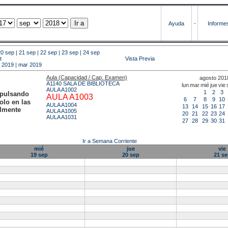
Ayuda
-
Informe
20 sep
|
21 sep
|
22 sep
|
23 sep
|
24 sep
t
Vista Previa
b 2019
|
mar 2019
Aula (Capacidad / Cap. Examen)
agosto 201
A1140 SALA DE BIBLIOTECA
lun
mar
mié
jue
vie
AULA A1002
1
2
3
 pulsando
AULA A1003
6
7
8
9
10
olo en las
AULA A1004
13
14
15
16
17
almente
AULA A1005
20
21
22
23
24
AULA A1031
27
28
29
30
31
Ir a Semana Corriente
mié
jue
vie
19 sep
20 sep
21 se