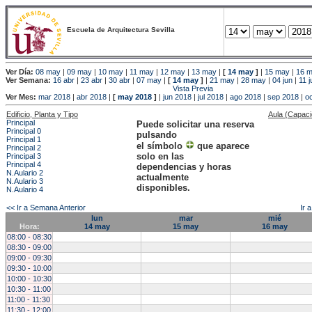
Escuela de Arquitectura Sevilla
Ver Día:
08 may
|
09 may
|
10 may
|
11 may
|
12 may
|
13 may
|
[
14 may
]
|
15 may
|
16 
Ver Semana:
16 abr
|
23 abr
|
30 abr
|
07 may
|
[
14 may
]
|
21 may
|
28 may
|
04 jun
|
11 j
Vista Previa
Ver Mes:
mar 2018
|
abr 2018
|
[
may 2018
]
|
jun 2018
|
jul 2018
|
ago 2018
|
sep 2018
|
o
Edificio, Planta y Tipo
Aula (Capac
Principal
Puede solicitar una reserva
Principal 0
pulsando
Principal 1
el símbolo
que aparece
Principal 2
solo en las
Principal 3
Principal 4
dependencias y horas
N.Aulario 2
actualmente
N.Aulario 3
disponibles.
N.Aulario 4
<< Ir a Semana Anterior
Ir 
lun
mar
mié
Hora:
14 may
15 may
16 may
08:00 - 08:30
08:30 - 09:00
09:00 - 09:30
09:30 - 10:00
10:00 - 10:30
10:30 - 11:00
11:00 - 11:30
11:30 - 12:00